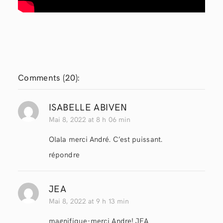
Comments (
20
):
ISABELLE ABIVEN
Mai 8, 2022 at 8 h 06 min
Olala merci André. C’est puissant.
répondre
JEA
Mai 8, 2022 at 9 h 13 min
magnifique-merci Andre! JEA