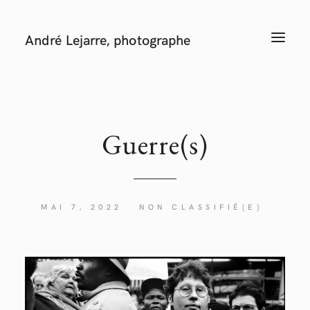
André Lejarre, photographe
T
O
G
G
L
E
N
A
V
I
Guerre(s)
G
A
T
I
O
N
MAI 7, 2022
NON CLASSIFIÉ(E)