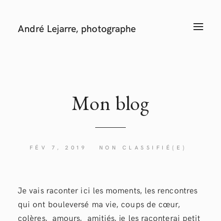
André Lejarre, photographe
T
O
G
G
L
E
N
A
V
I
Mon
blog
G
A
T
I
O
N
FÉV 7, 2019
NON CLASSIFIÉ(E)
Je vais raconter ici les moments, les rencontres
qui ont bouleversé ma vie, coups de cœur,
colères, amours, amitiés, je les raconterai petit