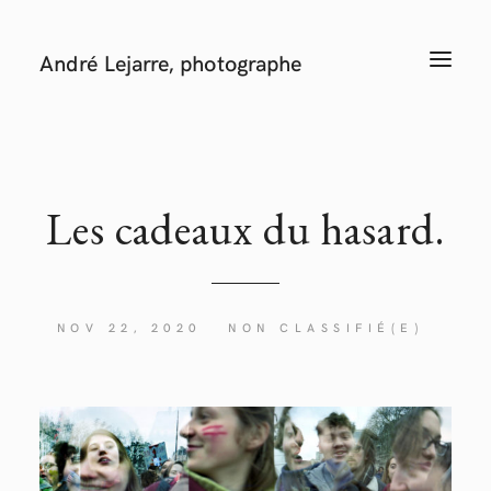
André Lejarre, photographe
T
O
G
G
L
E
N
A
V
I
Les cadeaux du hasard.
G
A
T
I
O
N
NOV 22, 2020
NON CLASSIFIÉ(E)